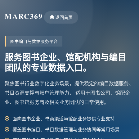
MARC369
返回首页
图书编目与数据服务平台
服务图书企业、馆配机构与编目
团队的专业数据入口。
聚焦图书行业数字化业务场景，提供稳定的编目数据服务、
书目资源支撑与账户管理能力， 适用于图书公司、馆配企
业、图书馆服务商及相关业务团队的日常使用。
面向图书企业、书商渠道与馆配业务提供专业支持
覆盖图书编目、书目数据管理与业务协同等常用场景